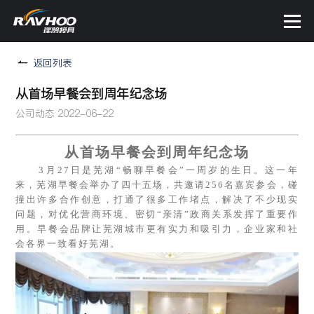
返回列表
从首场早餐会到周年纪念场
公司动态
2022-06-22
从首场早餐会到周年纪念场
3月27日是芜湖“畅聊早餐会”一周岁的生日。这一年
来，芜湖早餐会举办了四十五场，共邀请256名嘉宾参会，碰
撞出许多合作创意，打通了很多工作堵点，解决了不少现实
问题，对优化营商环境、密切“亲清”政商关系发挥了重要作
用。早餐会品牌让芜湖城市更有实力和吸引力，企业家和社
会各界一致看好芜湖。